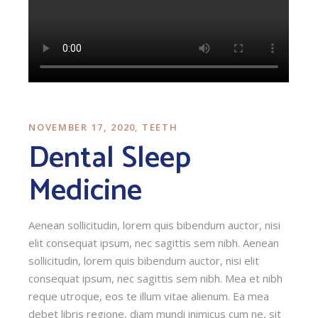
NOVEMBER 17, 2020
TEETH
Dental Sleep
Medicine
Aenean sollicitudin, lorem quis bibendum auctor, nisi
elit consequat ipsum, nec sagittis sem nibh. Aenean
sollicitudin, lorem quis bibendum auctor, nisi elit
consequat ipsum, nec sagittis sem nibh. Mea et nibh
reque utroque, eos te illum vitae alienum. Ea mea
debet libris regione, diam mundi inimicus cum ne, sit