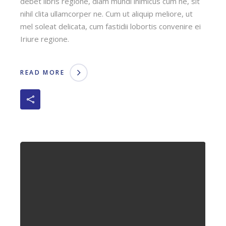
debet libris regione, diam mundi inimicus cum ne, sit
nihil clita ullamcorper ne. Cum ut aliquip meliore, ut
mel soleat delicata, cum fastidii lobortis convenire ei
Iriure regione.
READ MORE