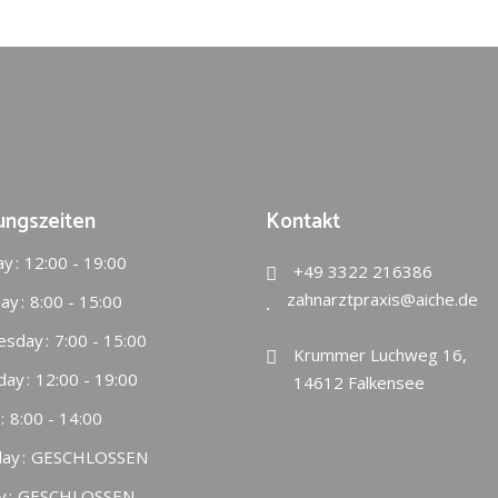
ungszeiten
Kontakt
ay
12:00 - 19:00
+49 3322 216386
zahnarztpraxis@aiche.de
ay
8:00 - 15:00
esday
7:00 - 15:00
Krummer Luchweg 16,
day
12:00 - 19:00
14612 Falkensee
8:00 - 14:00
day
GESCHLOSSEN
y
GESCHLOSSEN