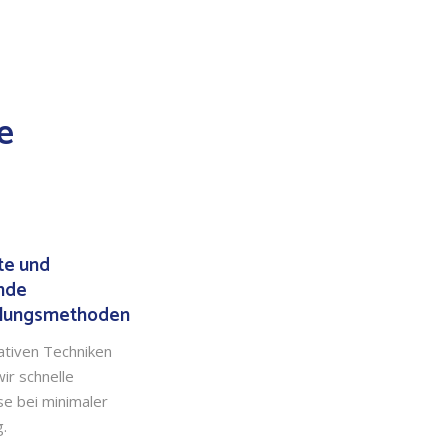
e
nte und
nde
lungsmethoden
ativen Techniken
wir schnelle
se bei minimaler
g.