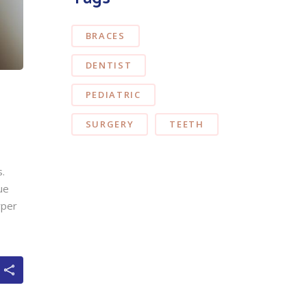
BRACES
DENTIST
PEDIATRIC
SURGERY
TEETH
s.
ue
rper