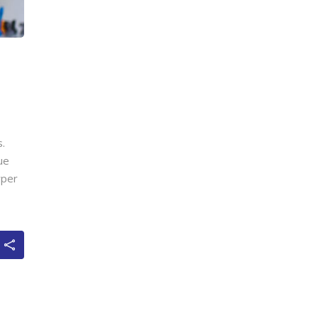
s.
ue
rper