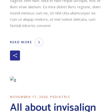
sagittis sem nibh. Mea et nibh reque utroque, eos te
illum vitae alienum. Ea mea debet libris regione, diam
mundi inimicus cum ne, sit nihil clita ullamcorper ne.
Cum ut aliquip meliore, ut mel soleat delicata, cum
fastidii lobortis convenir
READ MORE
NOVEMBER 17, 2020
PEDIATRIC
All about invisalign