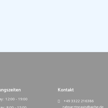
ungszeiten
Kontakt
ay
12:00 - 19:00
+49 3322 216386
zahnarztpraxis@aiche.de
ay
8:00 - 15:00