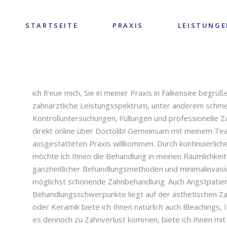
STARTSEITE
PRAXIS
LEISTUNGE
ich freue mich, Sie in meiner Praxis in Falkensee begrü
zahnärztliche Leistungsspektrum, unter anderem schmer
Kontrolluntersuchungen, Füllungen und professionelle Z
direkt online über Doctolib! Gemeinsam mit meinem Tea
ausgestatteten Praxis willkommen. Durch kontinuierlic
möchte ich Ihnen die Behandlung in meinen Räumlichkeit
ganzheitlicher Behandlungsmethoden und minimalinvasiv
möglichst schonende Zahnbehandlung. Auch Angstpatient
Behandlungsschwerpunkte liegt auf der ästhetischen Z
oder Keramik biete ich Ihnen natürlich auch Bleachings,
es dennoch zu Zahnverlust kommen, biete ich Ihnen mit 