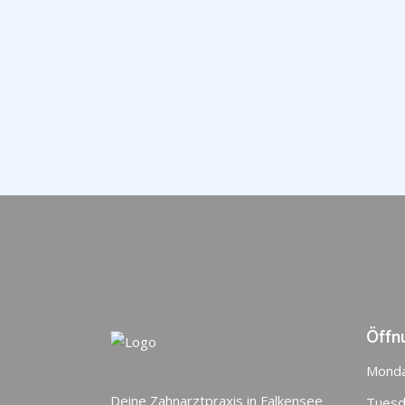
Öffn
Mond
Deine Zahnarztpraxis in Falkensee
Tuesd